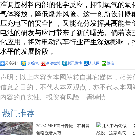
准调控材料内部的化学反应，抑制氧气的氧
气体释放，降低爆炸风险。这一创新设计既
压充电下的安全性，又能充分发挥其高能量
电池的研发与应用带来了新的曙光。倘若该
化应用，将对电动汽车行业产生深远影响，
水平的发展阶段 。
分享到：
QQ空间
新浪微博
腾讯微博
人人网
微信
声明：以上内容为本网站转自其它媒体，相关
信息之目的，不代表本网观点，亦不代表本网
内容的真实性。投资有风险，需谨慎。
热门推荐
2023CMEF首日告捷：在科曼
领略强者风范