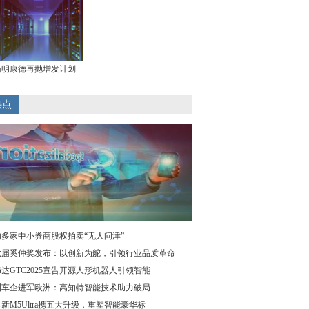
药明康德再抛增发计划
热点
多家中小券商股权拍卖“无人问津”
七届奚仲奖发布：以创新为舵，引领行业品质革命
达GTC2025宣告开源人形机器人引领智能
洲车企进军欧洲：高知特智能技术助力破局
新M5Ultra携五大升级，重塑智能豪华标