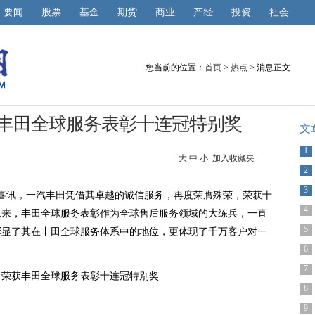
要闻
股票
基金
期货
商业
产经
投资
社会
您当前的位置：
首页
>
热点
> 消息正文
丰田全球服务表彰十连冠特别奖
文
1
大
中
小
加入收藏夹
2
3
喜讯，一汽丰田凭借其卓越的诚信服务，再度荣膺殊荣，荣获十
4
立以来，丰田全球服务表彰作为全球售后服务领域的大练兵，一直
5
彰显了其在丰田全球服务体系中的地位，更体现了千万客户对一
6
7
8
9