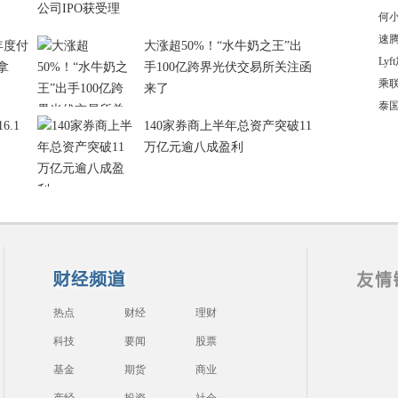
何
速
+年度付
大涨超50%！“水牛奶之王”出
Ly
拿
手100亿跨界光伏交易所关注函
乘联
来了
泰
6.1
140家券商上半年总资产突破11
万亿元逾八成盈利
热点
财经
理财
科技
要闻
股票
基金
期货
商业