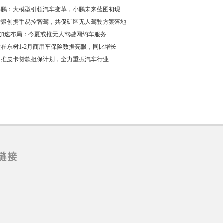
小鹏：大模型引领汽车变革，小鹏未来蓝图初现
腾聚创携手易控智驾，共促矿区无人驾驶方案落地
ft加速布局：今夏或推无人驾驶网约车服务
崔东树1-2月商用车保险数据亮眼，同比增长
国推皮卡贷款担保计划，全力重振汽车行业