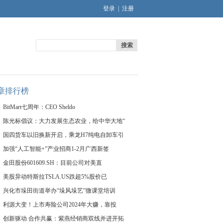
登录
|
注册
搜索
章排行榜
BitMart七周年：CEO Sheldo
陈光标倡议：大力发展生态农业，给中华大地“
国四货车以旧换新开启，乘龙H7纯电自卸车引
加强“人工智能+”产业招商1-2月广西新签
金田股份601609.SH：目前公司对美直
美股异动特斯拉TSLA.US跌超5%股价已
兴化市垛田街道举办“垛风垛艺”微课堂培训
利源大变！上市寿险公司2024年大赚，靠投
创新驱动 合作共赢：紫燕经销商双线并进开拓