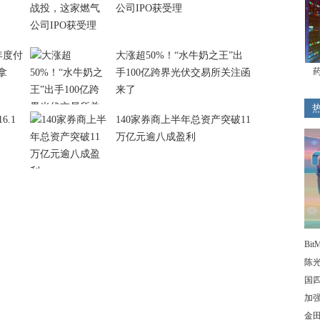
公司IPO获受理
+年度付
大涨超50%！“水牛奶之王”出
拿
手100亿跨界光伏交易所关注函
来了
6.1
140家券商上半年总资产突破11
万亿元逾八成盈利
Bit
陈
国
加强
金田