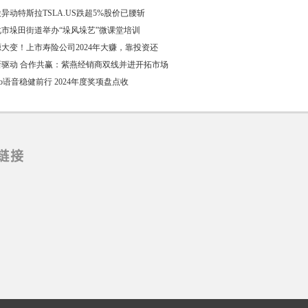
异动特斯拉TSLA.US跌超5%股价已腰斩
化市垛田街道举办“垛风垛艺”微课堂培训
大变！上市寿险公司2024年大赚，靠投资还
新驱动 合作共赢：紫燕经销商双线并进开拓市场
llo语音稳健前行 2024年度奖项盘点收