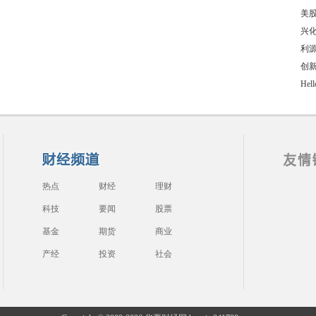
美股
兴
利源
创
He
热点
财经
理财
科技
要闻
股票
基金
期货
商业
产经
投资
社会