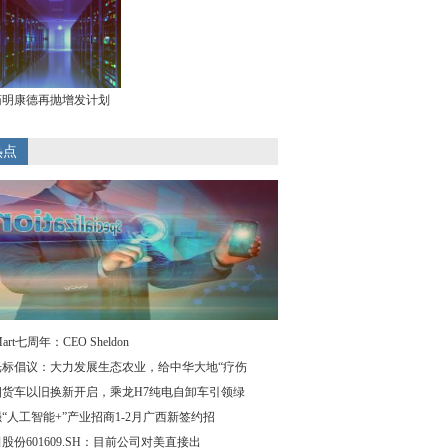
药明康德再抛增发计划
热点
Mart七周年：CEO Sheldon
光标倡议：大力发展生态农业，给中华大地“疗伤
四货车以旧换新开启，乘龙H7纯电自卸车引领绿
“人工智能+”产业招商1-2月广西新签约招
股份601609.SH：目前公司对美直接出