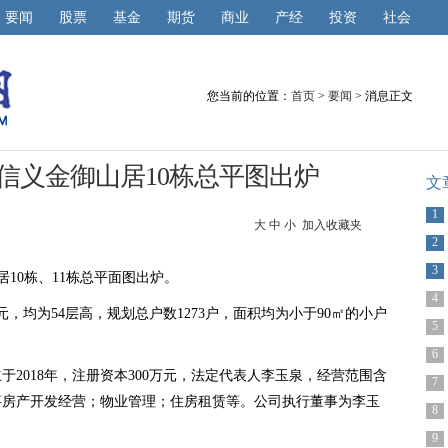
要闻
股票
基金
期货
商业
产经
投资
社会
您当前的位置：
首页
>
要闻
> 消息正文
信义金御山居10栋总平图出炉
文
1
大
中
小
加入收藏夹
2
3
居10栋、11栋总平面图出炉。
4
，均为54层高，规划总户数1273户，面积均为小于90㎡的小户
5
6
2018年，注册资本300万元，法定代表人李玉泉，经营范围含
7
事房产开发经营；物业管理；住房租赁等。公司执行董事为李玉
8
9