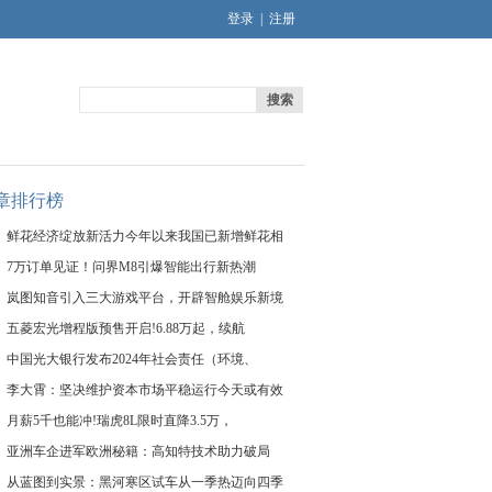
登录
|
注册
搜索
章排行榜
鲜花经济绽放新活力今年以来我国已新增鲜花相
7万订单见证！问界M8引爆智能出行新热潮
岚图知音引入三大游戏平台，开辟智舱娱乐新境
五菱宏光增程版预售开启!6.88万起，续航
中国光大银行发布2024年社会责任（环境、
李大霄：坚决维护资本市场平稳运行今天或有效
月薪5千也能冲!瑞虎8L限时直降3.5万，
亚洲车企进军欧洲秘籍：高知特技术助力破局
从蓝图到实景：黑河寒区试车从一季热迈向四季