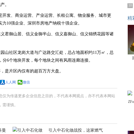
地产。
10
“住宅开发、商业运营、产业运营、长租公寓、物业服务、城市更
精
实力10强企业、深圳市房地产纳税十强企业。
信义君御山居、信义金御半山、信义嘉御山、信义锦绣花园等诸
园山社区龙岗大道与广达路交汇处，总占地面积约11万㎡，总
㎡，分6个地块开发，每个地块之间有风雨连廊连接。
等，是片区内仅有的超百万方大盘。
人人网
微信
息仅为传递更多企业信息之目的，不代表本网观点，亦不代表本网站
，需谨慎。
科曼
引入中石化做战投，这家燃气