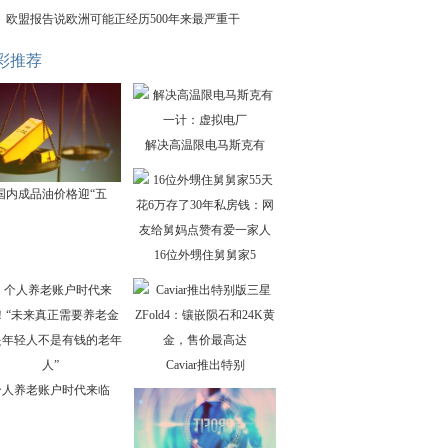
欧盟报告说欧洲可能正经历500年来最严重干
彩推荐
解决高温限电马斯克有
国内成品油价格迎“五
16位外甥住舅舅家5
Caviar推出特别
个人养老账户时代来临