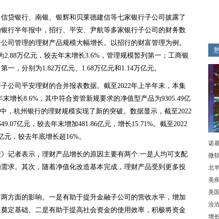
、信贷银行、南银、银辉和贝莱德建信等七家银行子公司披露了
布的银行半年报中，招行、平安、尹航等多家银行子公司的财务数
子公司管理的理财产品规模大幅增长。以招行的财富管理为例。
为2.88万亿元，较去年末增长3.6%，管理规模暂列第一；工商银
，分别为1.82万亿元、1.68万亿元和1.14万亿元。
子公司平安理财的合并报表数据。截至2022年上半年末，本集
年末增长8.6%，其中符合资管新规要求的净值型产品为9305.49亿
中，杭州银行的理财规模实现了新的突破。数据显示，截至2022
07亿元，较去年末增加481.86亿元，增长15.71%。截至2022
亿元，较去年底增长超16%。
诺基
》记者表示，理财产品增长的原因主要有两个:一是人均可支配
微软W
的需求。其次，随着净值化改造基本完成，理财产品受到更多投
北
美
美
有两方面的影响。一是有助于提升金融子公司的营收水平，增加
洽
展奠定基础。二是有助于提高社会资金的使用效率，积极将资金
增