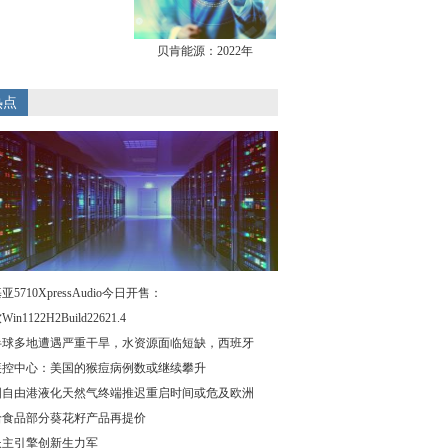
贝肯能源：2022年
热点
亚5710XpressAudio今日开售：
in1122H2Build22621.4
半球多地遭遇严重干旱，水资源面临短缺，西班牙
疾控中心：美国的猴痘病例数或继续攀升
国自由港液化天然气终端推迟重启时间或危及欧洲
洽食品部分葵花籽产品再提价
长主引擎创新生力军