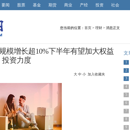
要闻
股票
基金
期货
商业
产经
投资
社会
您当前的位置：
首页
>
理财
> 消息正文
规模增长超10%下半年有望加大权益
文
投资力度
1
2
大
中
小
加入收藏夹
3
4
5
6
7
8
9