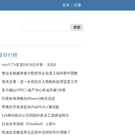
登录
|
注册
搜索
章排行榜
vivoY77e官宣8月26日开售：天玑8
整合全栈服务能力联想等企业进入福布斯中国数
海关总署：进一步优化出入境检疫处理监督工作
多方确认OPEC+减产决心布油升破100美
印度标准局曝光iPhone14相关信息
苹果向开发者提供iPadOS16.1测试版
Lyft将转租办公空间因许多员工选择远程办
社会生存游戏《Floodland》上架St
凯迪拉克被追尾去定损4S店把好车灯调换了