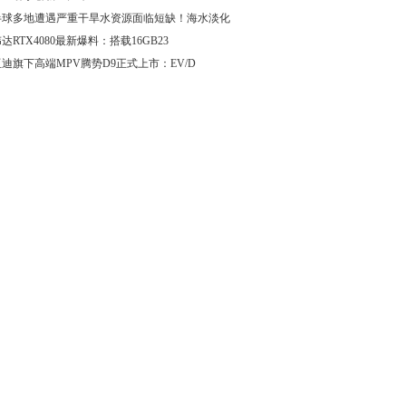
半球多地遭遇严重干旱水资源面临短缺！海水淡化
达RTX4080最新爆料：搭载16GB23
迪旗下高端MPV腾势D9正式上市：EV/D