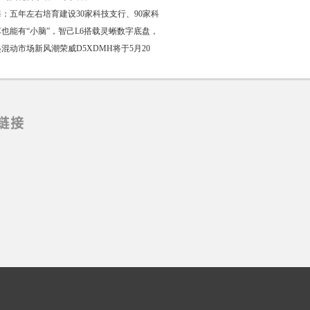
：五年左右培育建设30家科技支行、90家科
也能有“小脑”，智己L6搭载灵蜥数字底盘，
混动市场新风潮荣威D5XDMH将于5月20