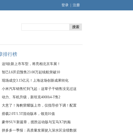
登录
|
注册
搜索
章排行榜
这9款新上市车型，将亮相北京车展！
智己L6开启预售23.00万起续航突破10
现场成交3.15亿元！上海这场创新成果转化
小米汽车销售忙到飞起：这辈子干销售没见过这
动力、车机升级，新坦克400Hi4-T售2
大意了！海豹荣耀版上市，仅指导价下调！配置
搭载2.0T/1.5T混动版本，领克01值
豪华SUV新篇章，揽胜运动版与宝马X7的巅
拼多多一季报：高质量发展驶入深水区业绩数据