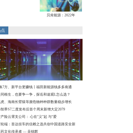
贝肯能源：2022年
热点
方换7方、新平台更赚钱丨福田新能源钱多多南通
是同根生，也要争一争，探岳和途观L怎么选？
北虎、海南长臂猿等濒危物种种群数量稳步增长
智界S7二度发布后首个周末新增大定2079
产险云霄支公司： 心在“义”起 与“爱
迈轮端：首达挂车的信赖之选共创中国道路安全新
药文化传承者 — 吴锦辉