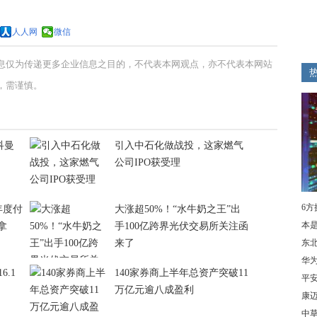
人人网
微信
息仅为传递更多企业信息之目的，不代表本网观点，亦不代表本网站
，需谨慎。
科曼
引入中石化做战投，这家燃气
公司IPO获受理
6
+年度付
大涨超50%！“水牛奶之王”出
本
拿
手100亿跨界光伏交易所关注函
来了
东
华为
6.1
140家券商上半年总资产突破11
平安
万亿元逾八成盈利
康
中草