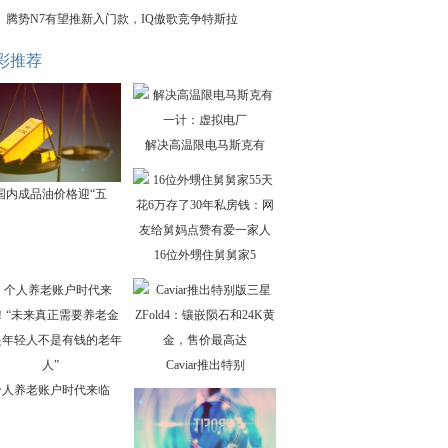
腾势N7有望推新入门款，IQ傲歌竞争特斯拉
彩推荐
解决高温限电马斯克有
国内成品油价格迎“五
16位外甥住舅舅家5
Caviar推出特别
个人养老账户时代来临