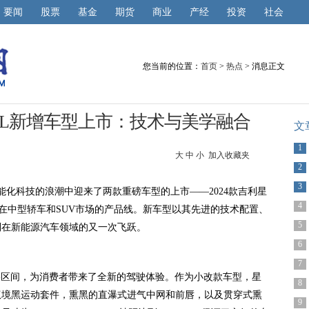
要闻
股票
基金
期货
商业
产经
投资
社会
您当前的位置：
首页
>
热点
> 消息正文
越L新增车型上市：技术与美学融合
文
1
大
中
小
加入收藏夹
2
3
智能化科技的浪潮中迎来了两款重磅车型的上市——2024款吉利星
4
在中型轿车和SUV市场的产品线。新车型以其先进的技术配置、
5
利在新能源汽车领域的又一次飞跃。
6
7
万元的价格区间，为消费者带来了全新的驾驶体验。作为小改款车型，星
8
驭境黑运动套件，熏黑的直瀑式进气中网和前唇，以及贯穿式熏
9