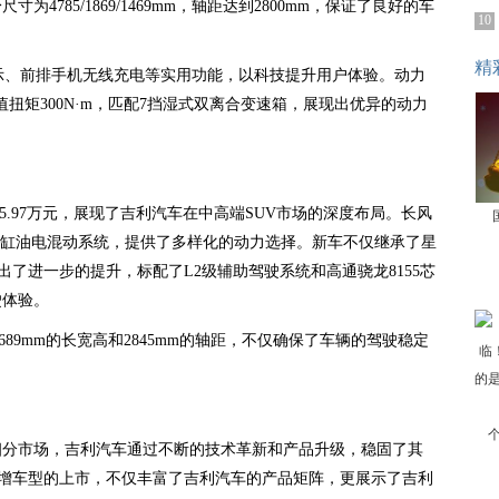
785/1869/1469mm，轴距达到2800mm，保证了良好的车
10
精
显示、前排手机无线充电等实用功能，以科技提升用户体验。动力
峰值扭矩300N·m，匹配7挡湿式双离合变速箱，展现出优异的动力
-15.97万元，展现了吉利汽车在中高端SUV市场的深度布局。长风
5T四缸油电混动系统，提供了多样化的动力选择。新车不仅继承了星
了进一步的提升，标配了L2级辅助驾驶系统和高通骁龙8155芯
驶体验。
/1689mm的长宽高和2845mm的轴距，不仅确保了车辆的驾驶稳定
细分市场，吉利汽车通过不断的技术革新和产品升级，稳固了其
L新增车型的上市，不仅丰富了吉利汽车的产品矩阵，更展示了吉利