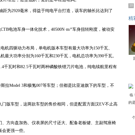
10
0毫米，轴距为2920毫米，得益于纯电平台打造，该车的轴长比达到了
精
B电池车身一体化技术，40500N·m/°车身扭转刚度，被动安
电机四驱动力布局，单电机版本车型有最大功率为150千瓦、
机最大功率分别为160千瓦和230千瓦，电机总功率为390千瓦。
.4千瓦时和82.5千瓦时两种磷酸铁锂刀片电池，纯电续航里程有
拉Model 3和极氪007等车型；但都是比亚迪旗下的车型，不
入门版车型，这两款车型的售价相同，但是配置方面汉EV不止高
门、方向盘加热、仪表屏的尺寸还大、配备老板键、主副驾座椅
版会更强一些。