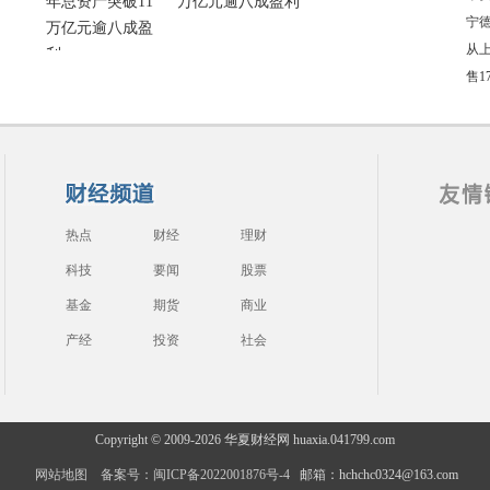
万亿元逾八成盈利
宁
从上
售1
热点
财经
理财
科技
要闻
股票
基金
期货
商业
产经
投资
社会
Copyright © 2009-
2026 华夏财经网 huaxia.041799.com
网站地图
备案号：闽ICP备2022001876号-4
邮箱：hchchc0324@163.com