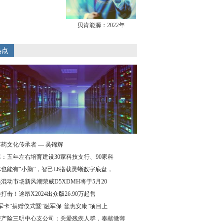
贝肯能源：2022年
热点
药文化传承者 — 吴锦辉
：五年左右培育建设30家科技支行、90家科
也能有“小脑”，智己L6搭载灵蜥数字底盘，
混动市场新风潮荣威D5XDMH将于5月20
打击！途昂X2024出众版26.90万起售
军卡”捐赠仪式暨“融军保·普惠安康”项目上
安产险三明中心支公司：关爱残疾人群，奉献微薄