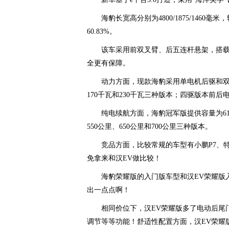
海豹长宽高分别为4800/1875/146
60.83%。
该车采用前双叉臂、后五连杆悬架，搭载CT
全更有保障。
动力方面，现款海豹采用单电机后驱和双
170千瓦和230千瓦三种版本；四驱版本前后电
纯电续航方面，海豹冠军版提供容量为61
550公里、650公里和700公里三种版本。
竞品方面，比较常规的车型有小鹏P7、特斯
免拿来和汉EV做比较！
海豹荣耀版的入门版车型和汉EV荣耀版
出一点点啊！
相同价位下，汉EV荣耀版多了电动后尾
调节等等功能！舒适性配置方面，汉EV荣耀