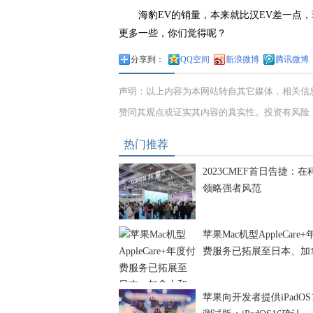
海豹EV的销量，本来就比汉EV差一点
更多一些，你们觉得呢？
分享到：
QQ空间
新浪微博
腾讯微博
声明：以上内容为本网站转自其它媒体，相关信
赞同其观点或证实其内容的真实性。投资有风险
热门推荐
2023CMEF首日告捷：在
领略强者风范
苹果Mac机型AppleCare
费服务已拓展至日本、加
苹果向开发者提供iPadOS1