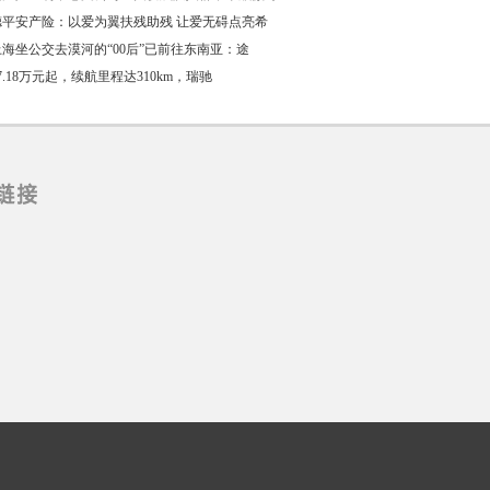
德平安产险：以爱为翼扶残助残 让爱无碍点亮希
海坐公交去漠河的“00后”已前往东南亚：途
7.18万元起，续航里程达310km，瑞驰