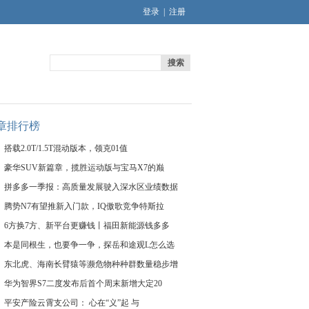
登录
|
注册
搜索
章排行榜
搭载2.0T/1.5T混动版本，领克01值
豪华SUV新篇章，揽胜运动版与宝马X7的巅
拼多多一季报：高质量发展驶入深水区业绩数据
腾势N7有望推新入门款，IQ傲歌竞争特斯拉
6方换7方、新平台更赚钱丨福田新能源钱多多
本是同根生，也要争一争，探岳和途观L怎么选
东北虎、海南长臂猿等濒危物种种群数量稳步增
华为智界S7二度发布后首个周末新增大定20
平安产险云霄支公司： 心在“义”起 与