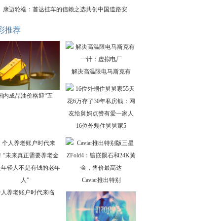
康迈轮端：首达挂车的信赖之选共创中国道路安
彩推荐
解决高温限电马斯克有
国内成品油价格迎“五
16位外甥住舅舅家5
Caviar推出特别
个人养老账户时代来临