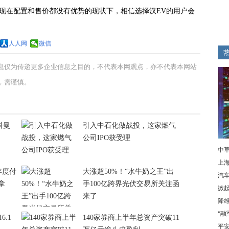
，现在配置和售价都没有优势的现状下，相信选择汉EV的用户会
人人网
微信
息仅为传递更多企业信息之目的，不代表本网观点，亦不代表本网站
，需谨慎。
科曼
引入中石化做战投，这家燃气
公司IPO获受理
中草
上海
+年度付
大涨超50%！“水牛奶之王”出
汽车
拿
手100亿跨界光伏交易所关注函
掀起
来了
降维
“融
6.1
140家券商上半年总资产突破11
平