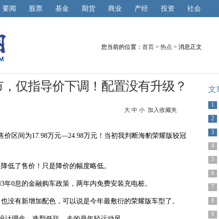
要闻
股票
基金
期货
商业
产经
投资
社会
您当前的位置：
首页
>
热点
> 消息正文
市，仅指导价下调！配置没有升级？
文
1
大
中
小
加入收藏夹
2
3
区间为17.98万元—24.98万元！当初我判断海豹荣耀版较冠
4
5
是降低了售价！只是降价的幅度略低。
6
和3年0息的金融购车政策，两年内免费安装充电桩。
7
8
，也没有新增加配色，可以说是今年最敷衍的荣耀版车型了。
9
学”设计理念，造型低趴，走的是年轻运动风。