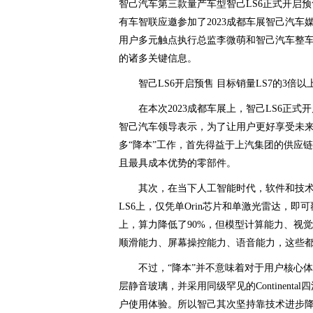
智己汽车第三款量产车型智己LS6正式开启预售
有车智联应邀参加了2023成都车展智己汽车
用户多元触点执行总监李微萌和智己汽车整车
的诸多关键信息。
智己LS6开启预售 目标销量LS7的3倍以
在本次2023成都车展上，智己LS6正式
智己汽车领导表示，为了让用户更好享受未来
多“降本”工作，首先得益于上汽集团的供应
且最具成本优势的零部件。
其次，在当下人工智能时代，软件和技
LS6上，仅凭单Orin芯片和单激光雷达，即可
上，算力降低了90%，但模型计算能力、视觉
顺滑能力、屏幕操控能力、语音能力，这些
不过，“降本”并不意味着对于用户核心
层静音玻璃，并采用同级罕见的Continen
户使用体验。所以智己其次坚持靠技术进步