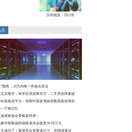
贝肯能源：2022年
热点
7预售，20万内唯一带激光雷达
焦北京楼市：有学区房直降百万，二手房挂牌量破
国在线旅游平台：假期中国多项旅游数据超疫情前
州—宁都记忆
亚迪唐家族全擎焕新而来~
豪华座舱福特探险者赤金版售38.98万元
田又成功了！最便宜合资紧凑SUV，剑指逍客仅