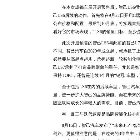
在本次成都车展开启预售后，智己LS6
己LS6后续的动作。首先将在9月22日开启C
公布价格和配置；最后到10月底，将实现首
看好它的市场表现，“LS6的销量目标，至少是
此次开启预售的智己LS6与此前的智己L
不同。智己汽车自2020年成立起，就承担
必然要从高起点起步，承担起新一轮智能化电
己LS7承担了打造品牌形象的重任。尤其是智己
保持TOP3，还曾是连续4个月的“销冠”车
至于包括LS6在内的后续车型，智己汽
量，进一步扩大智己的品牌势能。而在未来
随互联网成长的年轻人的需求。目前，智己
举一反三与迭代速度是品牌智能化核心
8月16日，智己汽车发布了“未来3-5年
驾路。更值得注意的是，在过去的3年当中，智