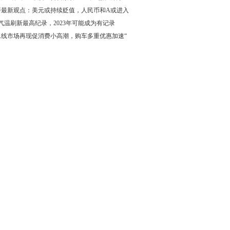
蓓最新观点：美元或持续贬值，人民币和A或进入
气温刷新最高纪录，2023年可能成为有记录
二线市场再现促消费小高潮，购车多重优惠加速“