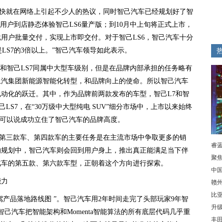
很快就在网络上引起不少人的热议，同时智己汽车已经规划好了智
端用户到店静态体验智己LS6量产版；到10月中上旬将正式上市，
批用户批量交付，实现上市即交付。对于智己LS6，智己汽车十分
LS7的3倍以上。”智己汽车领导如此表示。
7和智己LS7同属中大型车级别，但是在品牌内部承担的任务略有
了上汽集团新能源智能化转型，和品牌向上的使命。所以智己汽车
动化的跃迁。其中，作为品牌前两款发布的车型，智己L7和智
LS7，在“30万级中大型纯电 SUV”细分市场中，上市以来始终
型，可以说成功立住了智己汽车的品牌高度。
车第三款车、第四款车的主要任务是在主流市场中争取更多的销
睿蓝
的规划中，智己汽车则会回到用户身上，推出真正能满足当下伴
聚
汽车的第五款、第六款车型，正朝着这个方向进行探索。
中
能力
赣
比
智驾产品落地路线图 ”。智己汽车用2年时间走完了头部玩家9年智
升级
己汽车把智能架构和Momenta智能算法的所有底层代码几乎重
丰