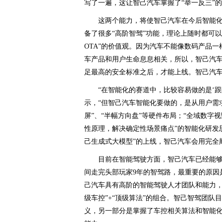
写了一遍，这让智己汽车掌握了“举一反三”
这两个能力，将使智己汽车在今后智能
备了很多“高阶智驾”功能，理论上随时都可以
OTA”的价值观。因为汽车不能像数码产品
车产品和用户生命息息相关，所以，智己汽车
足最高的安全标准之后，才能上线。智己汽车智
“在智能化的赛道中，比较容易做的是‘
示，“但智己汽车智能化要做的，是从用户需
屏”、“半幅方向盘”等硬件布局；“全域数字视
性原理，解决确定性场景痛点”的智能化研发思
己生成式大模型”的上线，智己汽车会用完全
目前在智能驾驶方面，智己汽车已经能够
间走完头部玩家9年的智驾路，最重要的原因
己汽车具有高阶的智能驾驶人才团队和能力，智
级车控”+“顶级算法”的组合。智己智驾团队
义，另一部分是掌握了车控相关算法和智能化能