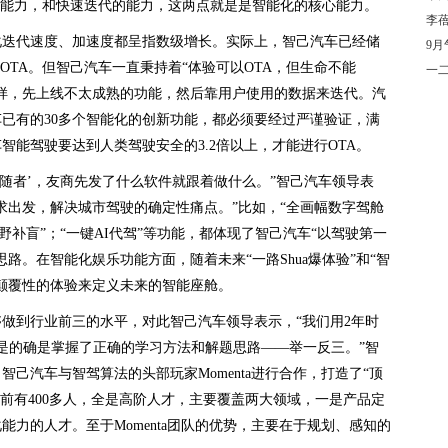
的能力，和快速迭代的能力，这两点就是是智能化的核心能力。
李
化迭代速度、加速度都呈指数级增长。实际上，智己汽车已经储
9月
OTA。但智己汽车一直秉持着“体验可以OTA，但生命不能
一
一样，先上线不太成熟的功能，然后靠用户使用的数据来迭代。汽
已有的30多个智能化的创新功能，都必须要经过严谨验证，满
能驾驶要达到人类驾驶安全的3.2倍以上，才能进行OTA。
跟随者’，友商先发了什么软件就跟着做什么。”智己汽车领导表
求出发，解决城市驾驶的确定性痛点。”比如，“全画幅数字驾舱
野补盲”；“一键AI代驾”等功能，都体现了智己汽车“以驾驶第一
路。在智能化娱乐功能方面，随着未来“一路Shua爆体验”和“智
颠覆性的体验来定义未来的智能座舱。
做到行业前三的水平，对此智己汽车领导表示，“我们用2年时
是的确是掌握了正确的学习方法和解题思路——举一反三。”智
己汽车与智驾算法的头部玩家Momenta进行合作，打造了“顶
目前有400多人，全是高阶人才，主要覆盖两大领域，一是产品定
力的人才。至于Momenta团队的优势，主要在于规划、感知的