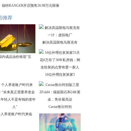
福特RANGER开启预售26.98万元限量
彩推荐
解决高温限电马斯克有
国内成品油价格迎“五
16位外甥住舅舅家5
Caviar推出特别
个人养老账户时代来临