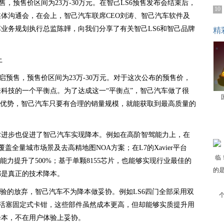
，预售价区间为23万-30万元。在智己LS6预售发布会结束后，
10
媒体沟通会，在会上，智己汽车联席CEO刘涛、智己汽车软件及
业务规划执行总监陈韡，向我们分享了有关智己LS6和智己品牌
精
上
开启预售，预售价区间为23万-30万元。对于这次公布的预售价，
科技的一个平衡点。为了达成这一“平衡点”，智己汽车做了很
链优势，智己汽车只要有合理的销量规模，就能获取到最高质量的
术进步也促进了智己汽车实现降本。例如在高阶智驾能力上，在
覆盖全量城市场景及去高精地图NOA方案；在L7的Xavier平台
能力提升了500%；基于单颗8155芯片，也能够实现行业最佳的
都是真正的技术降本。
体验的放弃，智己汽车不为降本做妥协。例如LS6四门全部采用双
tal四活塞固定式卡钳，这些部件虽然成本更高，但却能够实质提升用
降本，不在用户体验上妥协。