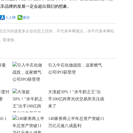
汽车品牌的发展一定会超出我们的想象。
人人网
微信
息仅为传递更多企业信息之目的，不代表本网观点，亦不代表本网站
，需谨慎。
科曼
引入中石化做战投，这家燃气
公司IPO获受理
+年度付
大涨超50%！“水牛奶之王”出
拿
手100亿跨界光伏交易所关注函
来了
6.1
140家券商上半年总资产突破11
万亿元逾八成盈利