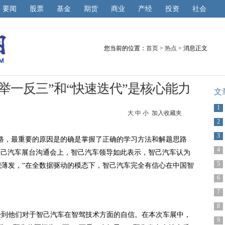
要闻
股票
基金
期货
商业
产经
投资
社会
您当前的位置：
首页
>
热点
> 消息正文
举一反三”和“快速迭代”是核心能力
文
1
大
中
小
加入收藏夹
2
3
驾路，最重要的原因是的确是掌握了正确的学习方法和解题思路
4
车展智己汽车展台沟通会上，智己汽车领导如此表示，智己汽车认为
5
薄发，“在全数据驱动的模态下，智己汽车完全有信心在中国智
6
7
8
受到他们对于智己汽车在智驾技术方面的自信。在本次车展中，
9