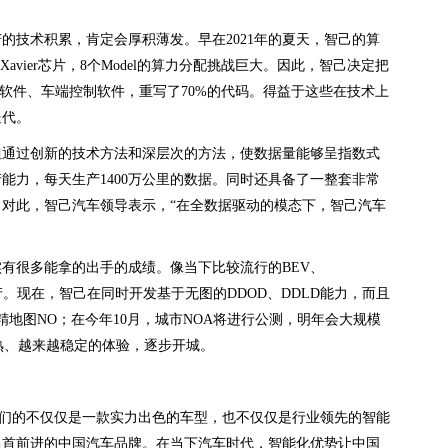
的技术积累，肯定会厚积薄发。早在2021年的夏天，智己的算
达Xavier芯片，8个Model的算力分配挑战巨大。因此，智己决定把
算法软件、车端控制软件，重写了70%的代码。得益于这些在技术上
迭代。
但通过创新的技术方法和深层次的方法，使数据量能够呈指数式
能力，每天生产1400万公里的数据。同时还具备了一整套非常
对此，智己汽车领导表示，“在全数据驱动的模态下，智己汽车
有很多能拿的出手的成绩。像当下比较流行的BEV、
已经量产。现在，智己在同时开发基于无图的DDOD、DDLD能力，而且
地图NO；在今年10月，城市NOA将进行公测，明年会大规模
熟、越来越稳定的体验，逐步开城。
我们的不仅仅是一款实力出色的车型，也不仅仅是行业领先的智能
昂首前进的中国汽车品牌。在当下汽车时代，智能化优势让中国