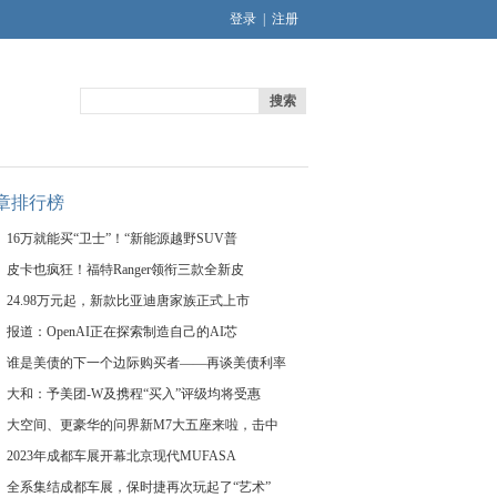
登录
|
注册
搜索
章排行榜
16万就能买“卫士”！“新能源越野SUV普
皮卡也疯狂！福特Ranger领衔三款全新皮
24.98万元起，新款比亚迪唐家族正式上市
报道：OpenAI正在探索制造自己的AI芯
谁是美债的下一个边际购买者——再谈美债利率
大和：予美团-W及携程“买入”评级均将受惠
大空间、更豪华的问界新M7大五座来啦，击中
2023年成都车展开幕北京现代MUFASA
全系集结成都车展，保时捷再次玩起了“艺术”