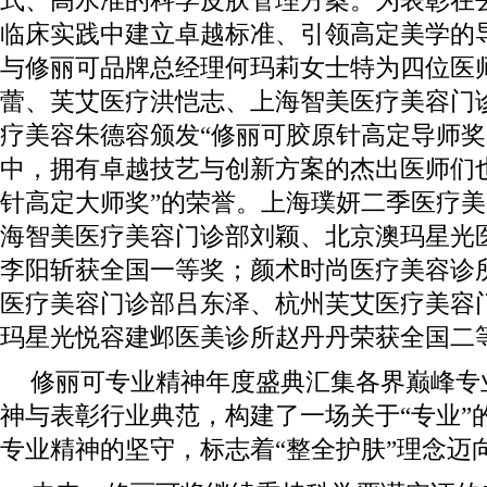
式、高水准的科学皮肤管理方案。为表彰在
临床实践中建立卓越标准、引领高定美学的
与修丽可品牌总经理何玛莉女士特为四位医
蕾、芙艾医疗洪恺志、上海智美医疗美容门
疗美容朱德容颁发“修丽可胶原针高定导师奖
中，拥有卓越技艺与创新方案的杰出医师们
针高定大师奖”的荣誉。上海璞妍二季医疗
海智美医疗美容门诊部刘颖、北京澳玛星光
李阳斩获全国一等奖；颜术时尚医疗美容诊
医疗美容门诊部吕东泽、杭州芙艾医疗美容
玛星光悦容建邺医美诊所赵丹丹荣获全国二
修丽可专业精神年度盛典汇集各界巅峰专
神与表彰行业典范，构建了一场关于“专业”
专业精神的坚守，标志着“整全护肤”理念迈