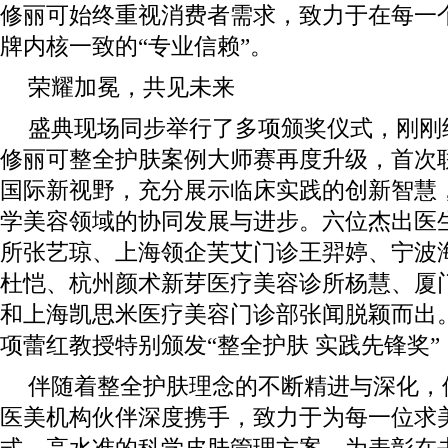
修丽可始终重视消费者需求，致力于在每一
牌内核一致的“专业信赖”。
荣耀加冕，共见未来
盛典现场同步举行了多项颁奖仪式，刚刚结
修丽可整全护肤案例大师赛再度升级，首次
国际新视野，充分展示临床实践的创新智慧
学美容领域的协同发展与进步。六位杰出医
所张艺琼、上海领企芙艾门诊王羿婷、宁波
杜恺、杭州颜术新芽医疗美容诊所杨慧、厦
和上海凯思米医疗美容门诊部张闻脱颖而出
项蕾红教授特别颁发“整全护肤 实践先锋奖
伴随着整全护肤理念的不断精进与深化，
医美机构伙伴深度携手，致力于为每一位求